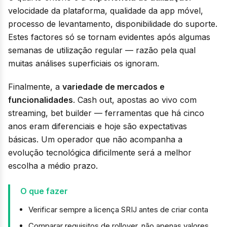
velocidade da plataforma, qualidade da app móvel,
processo de levantamento, disponibilidade do suporte.
Estes factores só se tornam evidentes após algumas
semanas de utilização regular — razão pela qual
muitas análises superficiais os ignoram.
Finalmente, a
variedade de mercados e
funcionalidades
. Cash out, apostas ao vivo com
streaming, bet builder — ferramentas que há cinco
anos eram diferenciais e hoje são expectativas
básicas. Um operador que não acompanha a
evolução tecnológica dificilmente será a melhor
escolha a médio prazo.
O que fazer
Verificar sempre a licença SRIJ antes de criar conta
Comparar requisitos de rollover, não apenas valores