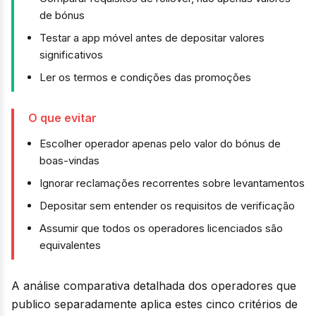
de bónus
Testar a app móvel antes de depositar valores
significativos
Ler os termos e condições das promoções
O que evitar
Escolher operador apenas pelo valor do bónus de
boas-vindas
Ignorar reclamações recorrentes sobre levantamentos
Depositar sem entender os requisitos de verificação
Assumir que todos os operadores licenciados são
equivalentes
A análise comparativa detalhada dos operadores que
publico separadamente aplica estes cinco critérios de