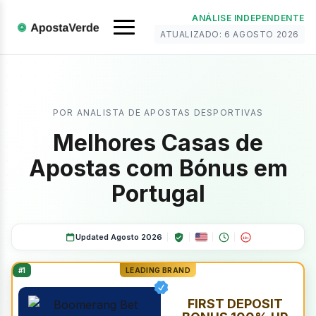
ANÁLISE INDEPENDENTE
ATUALIZADO:
6 AGOSTO 2026
POR ANALISTA DE APOSTAS DESPORTIVAS
Melhores Casas de
Apostas com Bónus em
Portugal
Updated Agosto 2026
18+
#1
LEADING BRAND
FIRST DEPOSIT