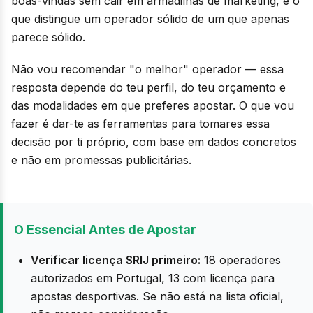
boas-vindas sem cair em armadilhas de marketing, e o
que distingue um operador sólido de um que apenas
parece sólido.
Não vou recomendar "o melhor" operador — essa
resposta depende do teu perfil, do teu orçamento e
das modalidades em que preferes apostar. O que vou
fazer é dar-te as ferramentas para tomares essa
decisão por ti próprio, com base em dados concretos
e não em promessas publicitárias.
O Essencial Antes de Apostar
Verificar licença SRIJ primeiro:
18 operadores
autorizados em Portugal, 13 com licença para
apostas desportivas. Se não está na lista oficial,