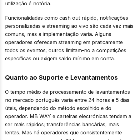
utilização é notória.
Funcionalidades como cash out rápido, notificações
personalizadas e streaming ao vivo são cada vez mais
comuns, mas a implementação varia. Alguns
operadores oferecem streaming em praticamente
todos os eventos; outros limitam-no a competições
específicas ou exigem saldo mínimo em conta.
Quanto ao Suporte e Levantamentos
O tempo médio de processamento de levantamentos
no mercado português varia entre 24 horas e 5 dias
úteis, dependendo do método escolhido e do
operador. MB WAY e carteiras electrónicas tendem a
ser mais rápidos; transferências bancárias, mais
lentas. Mas há operadores que consistentemente