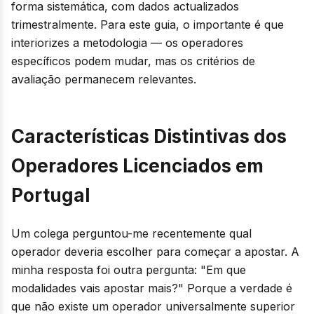
forma sistemática, com dados actualizados
trimestralmente. Para este guia, o importante é que
interiorizes a metodologia — os operadores
específicos podem mudar, mas os critérios de
avaliação permanecem relevantes.
Características Distintivas dos
Operadores Licenciados em
Portugal
Um colega perguntou-me recentemente qual
operador deveria escolher para começar a apostar. A
minha resposta foi outra pergunta: "Em que
modalidades vais apostar mais?" Porque a verdade é
que não existe um operador universalmente superior