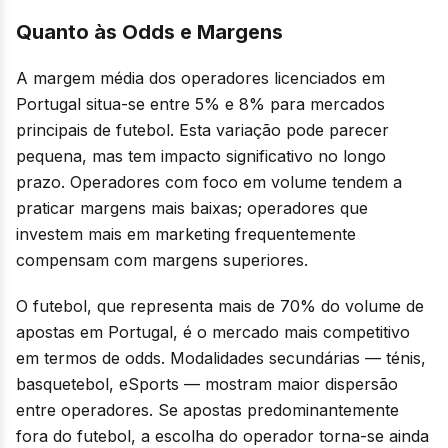
Quanto às Odds e Margens
A margem média dos operadores licenciados em
Portugal situa-se entre 5% e 8% para mercados
principais de futebol. Esta variação pode parecer
pequena, mas tem impacto significativo no longo
prazo. Operadores com foco em volume tendem a
praticar margens mais baixas; operadores que
investem mais em marketing frequentemente
compensam com margens superiores.
O futebol, que representa mais de 70% do volume de
apostas em Portugal, é o mercado mais competitivo
em termos de odds. Modalidades secundárias — ténis,
basquetebol, eSports — mostram maior dispersão
entre operadores. Se apostas predominantemente
fora do futebol, a escolha do operador torna-se ainda