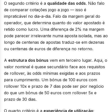
O segundo critério é a
qualidade das odds
. Não falo
de comparar cotações jogo a jogo — isso é
impraticável no dia-a-dia. Falo da margem geral do
operador, que determina quanto do valor apostado é
retido como lucro. Uma diferença de 2% na margem
pode parecer irrelevante numa aposta isolada, mas ao
longo de centenas de apostas traduz-se em dezenas
ou centenas de euros de diferença no retorno.
A
estrutura dos bónus
vem em terceiro lugar. Aqui, o
valor nominal é quase secundário face aos requisitos
de rollover, às odds mínimas exigidas e aos prazos
para cumprimento. Um bónus de 100 euros com
rollover 10x e prazo de 7 dias pode ser pior negócio
do que um bónus de 50 euros com rollover 5x e
prazo de 30 dias.
O quarto critério é a
experiência de utilização
: