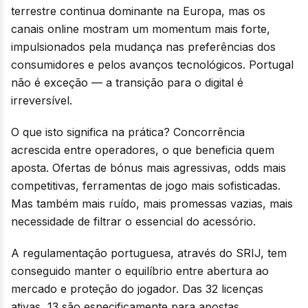
terrestre continua dominante na Europa, mas os
canais online mostram um momentum mais forte,
impulsionados pela mudança nas preferências dos
consumidores e pelos avanços tecnológicos. Portugal
não é exceção — a transição para o digital é
irreversível.
O que isto significa na prática? Concorrência
acrescida entre operadores, o que beneficia quem
aposta. Ofertas de bónus mais agressivas, odds mais
competitivas, ferramentas de jogo mais sofisticadas.
Mas também mais ruído, mais promessas vazias, mais
necessidade de filtrar o essencial do acessório.
A regulamentação portuguesa, através do SRIJ, tem
conseguido manter o equilíbrio entre abertura ao
mercado e proteção do jogador. Das 32 licenças
ativas, 13 são especificamente para apostas