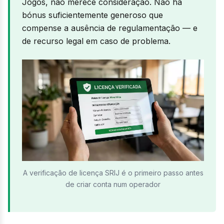
Jogos, não merece consideração. Não há
bónus suficientemente generoso que
compense a ausência de regulamentação — e
de recurso legal em caso de problema.
A verificação de licença SRIJ é o primeiro passo antes
de criar conta num operador