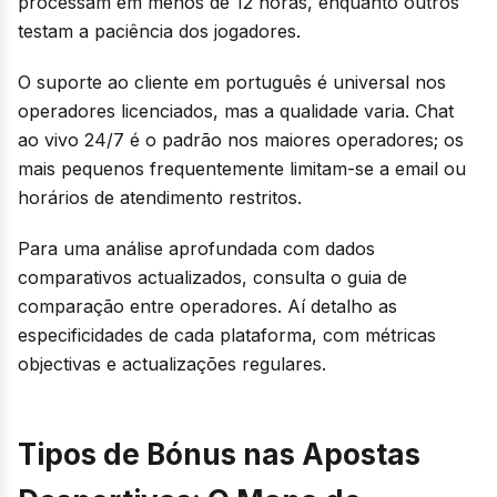
processam em menos de 12 horas, enquanto outros
testam a paciência dos jogadores.
O suporte ao cliente em português é universal nos
operadores licenciados, mas a qualidade varia. Chat
ao vivo 24/7 é o padrão nos maiores operadores; os
mais pequenos frequentemente limitam-se a email ou
horários de atendimento restritos.
Para uma análise aprofundada com dados
comparativos actualizados, consulta o guia de
comparação entre operadores. Aí detalho as
especificidades de cada plataforma, com métricas
objectivas e actualizações regulares.
Tipos de Bónus nas Apostas