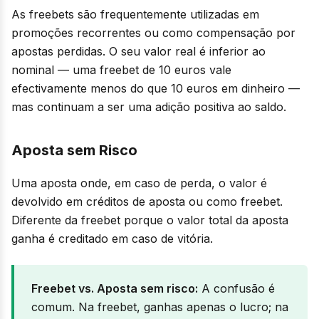
As freebets são frequentemente utilizadas em
promoções recorrentes ou como compensação por
apostas perdidas. O seu valor real é inferior ao
nominal — uma freebet de 10 euros vale
efectivamente menos do que 10 euros em dinheiro —
mas continuam a ser uma adição positiva ao saldo.
Aposta sem Risco
Uma aposta onde, em caso de perda, o valor é
devolvido em créditos de aposta ou como freebet.
Diferente da freebet porque o valor total da aposta
ganha é creditado em caso de vitória.
Freebet vs. Aposta sem risco:
A confusão é
comum. Na freebet, ganhas apenas o lucro; na