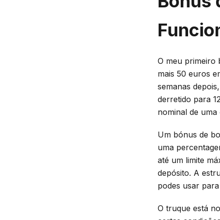
Bónus 
Funci
O meu primeiro b
mais 50 euros em
semanas depois, 
derretido para 1
nominal de uma o
Um bónus de boas
uma percentagem
até um limite má
depósito. A est
podes usar para
O truque está no