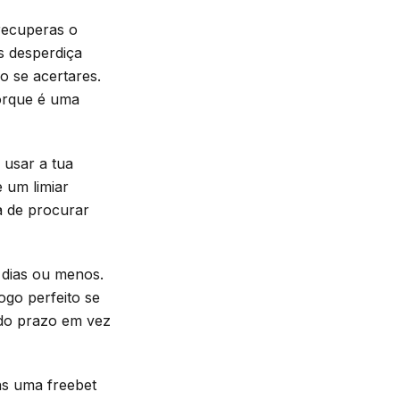
 recuperas o
s desperdiça
o se acertares.
orque é uma
usar a tua
 um limiar
ia de procurar
 dias ou menos.
ogo perfeito se
 do prazo em vez
ns uma freebet