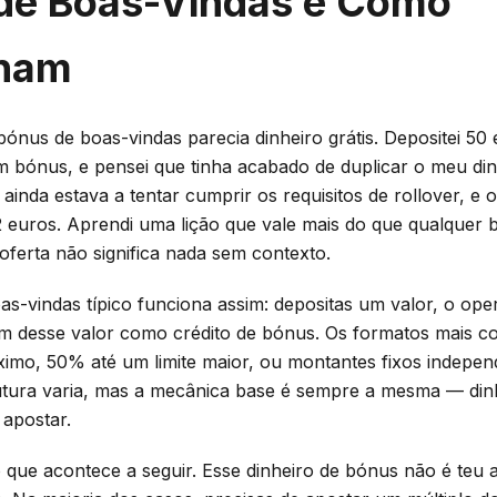
de Boas-Vindas e Como
onam
ónus de boas-vindas parecia dinheiro grátis. Depositei 50 
 bónus, e pensei que tinha acabado de duplicar o meu din
ainda estava a tentar cumprir os requisitos de rollover, e o
2 euros. Aprendi uma lição que vale mais do que qualquer 
ferta não significa nada sem contexto.
-vindas típico funciona assim: depositas um valor, o ope
 desse valor como crédito de bónus. Os formatos mais 
ximo, 50% até um limite maior, ou montantes fixos indepe
rutura varia, mas a mecânica base é sempre a mesma — din
 apostar.
 que acontece a seguir. Esse dinheiro de bónus não é teu 