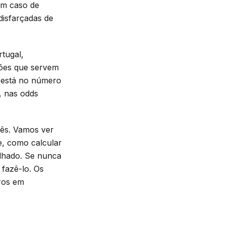
em caso de
disfarçadas de
tugal,
ções que servem
e está no número
, nas odds
uês. Vamos ver
e, como calcular
ulhado. Se nunca
fazê-lo. Os
ros em