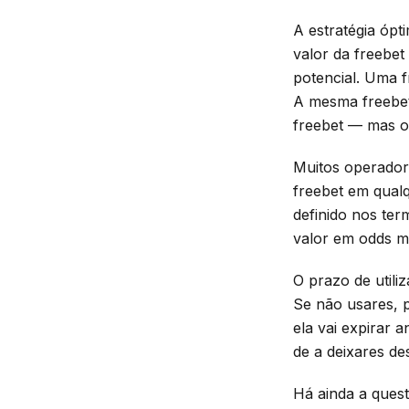
A estratégia ópt
valor da freebe
potencial. Uma f
A mesma freebet
freebet — mas o 
Muitos operador
freebet em qual
definido nos ter
valor em odds ma
O prazo de util
Se não usares, p
ela vai expirar 
de a deixares de
Há ainda a quest