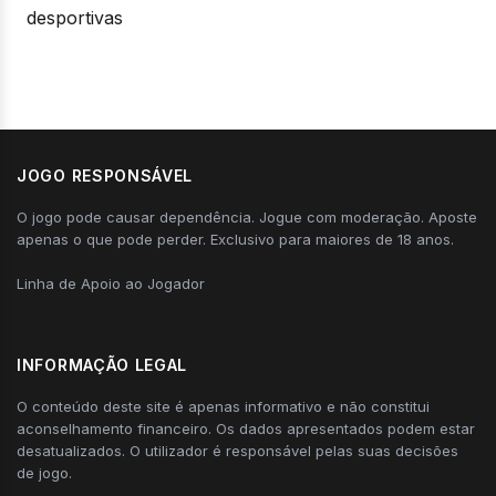
desportivas
JOGO RESPONSÁVEL
O jogo pode causar dependência. Jogue com moderação. Aposte
apenas o que pode perder. Exclusivo para maiores de 18 anos.
Linha de Apoio ao Jogador
INFORMAÇÃO LEGAL
O conteúdo deste site é apenas informativo e não constitui
aconselhamento financeiro. Os dados apresentados podem estar
desatualizados. O utilizador é responsável pelas suas decisões
de jogo.