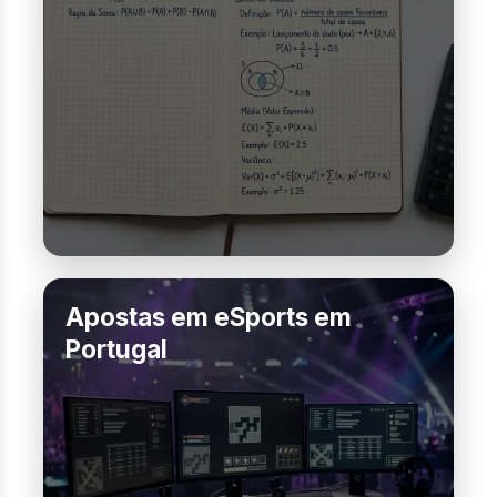
Apostas em eSports em
Portugal