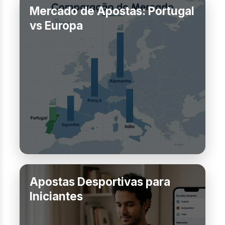
Mercado de Apostas: Portugal
vs Europa
Apostas Desportivas para
Iniciantes