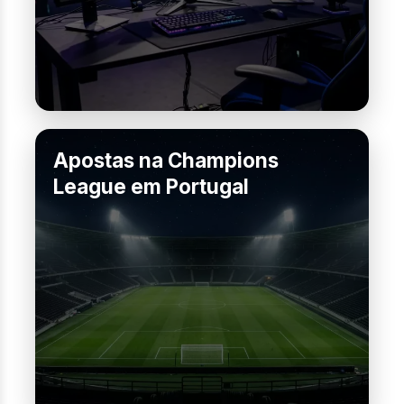
Apostas na Champions
League em Portugal