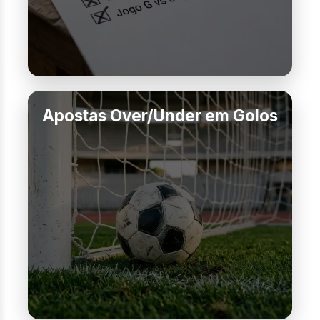
Apostas Over/Under em Golos