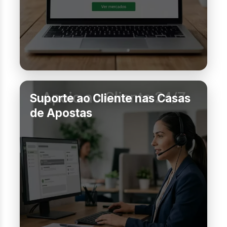
Suporte ao Cliente nas Casas
de Apostas