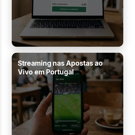
Streaming nas Apostas ao
Vivo em Portugal