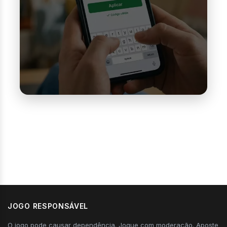
JOGO RESPONSÁVEL
O jogo pode causar dependência. Jogue com moderação. Aposte