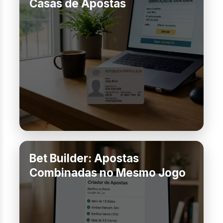
Casas de Apostas
Bet Builder: Apostas
Combinadas no Mesmo Jogo