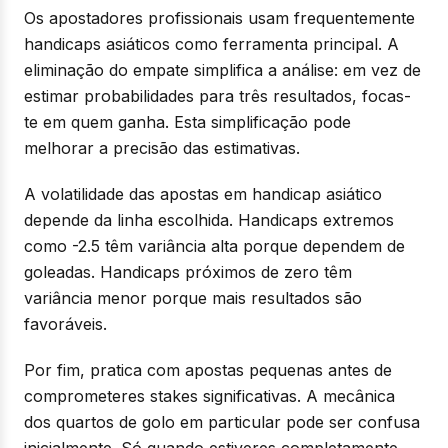
Os apostadores profissionais usam frequentemente
handicaps asiáticos como ferramenta principal. A
eliminação do empate simplifica a análise: em vez de
estimar probabilidades para três resultados, focas-
te em quem ganha. Esta simplificação pode
melhorar a precisão das estimativas.
A volatilidade das apostas em handicap asiático
depende da linha escolhida. Handicaps extremos
como -2.5 têm variância alta porque dependem de
goleadas. Handicaps próximos de zero têm
variância menor porque mais resultados são
favoráveis.
Por fim, pratica com apostas pequenas antes de
comprometeres stakes significativas. A mecânica
dos quartos de golo em particular pode ser confusa