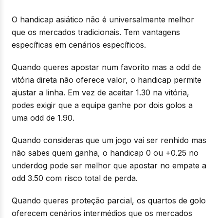
O handicap asiático não é universalmente melhor
que os mercados tradicionais. Tem vantagens
específicas em cenários específicos.
Quando queres apostar num favorito mas a odd de
vitória direta não oferece valor, o handicap permite
ajustar a linha. Em vez de aceitar 1.30 na vitória,
podes exigir que a equipa ganhe por dois golos a
uma odd de 1.90.
Quando consideras que um jogo vai ser renhido mas
não sabes quem ganha, o handicap 0 ou +0.25 no
underdog pode ser melhor que apostar no empate a
odd 3.50 com risco total de perda.
Quando queres proteção parcial, os quartos de golo
oferecem cenários intermédios que os mercados