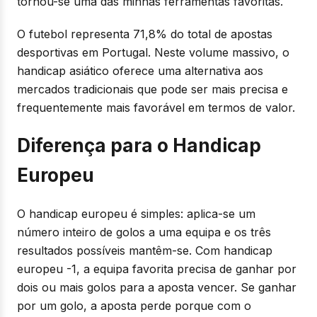
tornou-se uma das minhas ferramentas favoritas.
O futebol representa 71,8% do total de apostas
desportivas em Portugal. Neste volume massivo, o
handicap asiático oferece uma alternativa aos
mercados tradicionais que pode ser mais precisa e
frequentemente mais favorável em termos de valor.
Diferença para o Handicap
Europeu
O handicap europeu é simples: aplica-se um
número inteiro de golos a uma equipa e os três
resultados possíveis mantêm-se. Com handicap
europeu -1, a equipa favorita precisa de ganhar por
dois ou mais golos para a aposta vencer. Se ganhar
por um golo, a aposta perde porque com o