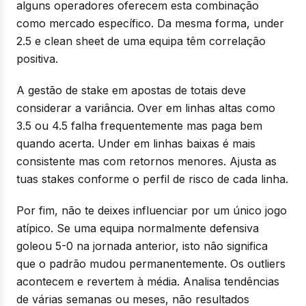
alguns operadores oferecem esta combinação
como mercado específico. Da mesma forma, under
2.5 e clean sheet de uma equipa têm correlação
positiva.
A gestão de stake em apostas de totais deve
considerar a variância. Over em linhas altas como
3.5 ou 4.5 falha frequentemente mas paga bem
quando acerta. Under em linhas baixas é mais
consistente mas com retornos menores. Ajusta as
tuas stakes conforme o perfil de risco de cada linha.
Por fim, não te deixes influenciar por um único jogo
atípico. Se uma equipa normalmente defensiva
goleou 5-0 na jornada anterior, isto não significa
que o padrão mudou permanentemente. Os outliers
acontecem e revertem à média. Analisa tendências
de várias semanas ou meses, não resultados