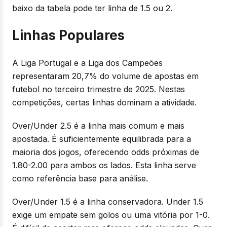
baixo da tabela pode ter linha de 1.5 ou 2.
Linhas Populares
A Liga Portugal e a Liga dos Campeões
representaram 20,7% do volume de apostas em
futebol no terceiro trimestre de 2025. Nestas
competições, certas linhas dominam a atividade.
Over/Under 2.5 é a linha mais comum e mais
apostada. É suficientemente equilibrada para a
maioria dos jogos, oferecendo odds próximas de
1.80-2.00 para ambos os lados. Esta linha serve
como referência base para análise.
Over/Under 1.5 é a linha conservadora. Under 1.5
exige um empate sem golos ou uma vitória por 1-0.