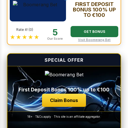
FIRST DEPOSIT
BONUS 100% UP
TO €100
5
Rate it! (0)
GET BONUS
★★★★★
Our Score
Visit Boomerang Bet
SPECIAL OFFER
First Deposit Bonus 100% up to €100
Claim Bonus
18+ · T&Cs apply · This site is an affiliate aggregator.