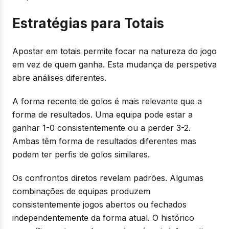
Estratégias para Totais
Apostar em totais permite focar na natureza do jogo
em vez de quem ganha. Esta mudança de perspetiva
abre análises diferentes.
A forma recente de golos é mais relevante que a
forma de resultados. Uma equipa pode estar a
ganhar 1-0 consistentemente ou a perder 3-2.
Ambas têm forma de resultados diferentes mas
podem ter perfis de golos similares.
Os confrontos diretos revelam padrões. Algumas
combinações de equipas produzem
consistentemente jogos abertos ou fechados
independentemente da forma atual. O histórico