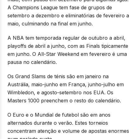
A Champions League tem fase de grupos de
setembro a dezembro e eliminatórias de fevereiro a
maio, culminando na final em junho.
A NBA tem temporada regular de outubro a abril,
playoffs de abril a junho, com as Finals tipicamente
em junho. O All-Star Weekend em fevereiro é uma
pausa no calendário.
Os Grand Slams de ténis são em janeiro na
Austrália, maio-junho em França, junho-julho em
Wimbledon, e agosto-setembro nos EUA. Os
Masters 1000 preenchem o resto do calendário.
O Euro e o Mundial de futebol são em anos
alternados durante o verão. Estes torneios
concentram atenção e volume de apostas enormes