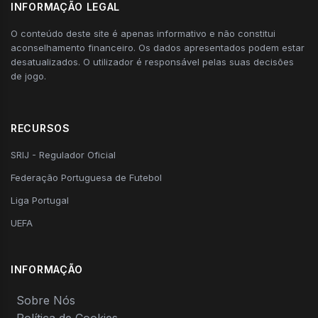
INFORMAÇÃO LEGAL
O conteúdo deste site é apenas informativo e não constitui
aconselhamento financeiro. Os dados apresentados podem estar
desatualizados. O utilizador é responsável pelas suas decisões
de jogo.
RECURSOS
SRIJ - Regulador Oficial
Federação Portuguesa de Futebol
Liga Portugal
UEFA
INFORMAÇÃO
Sobre Nós