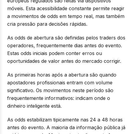
europeus regulados são feitas via dispositivos
móveis. Esta acessibilidade constante permite reagir
a movimentos de odds em tempo real, mas também
cria pressão para decisões rápidas.
As odds de abertura são definidas pelos traders dos
operadores, frequentemente dias antes do evento.
Estas odds iniciais podem conter erros ou
oportunidades de valor antes do mercado corrigir.
As primeiras horas após a abertura são quando
apostadores profissionais entram com volume
significativo. Os movimentos neste período são
frequentemente informativos: indicam onde o
dinheiro inteligente está.
As odds estabilizam tipicamente nas 24 a 48 horas
antes do evento. A maioria da informação pública já