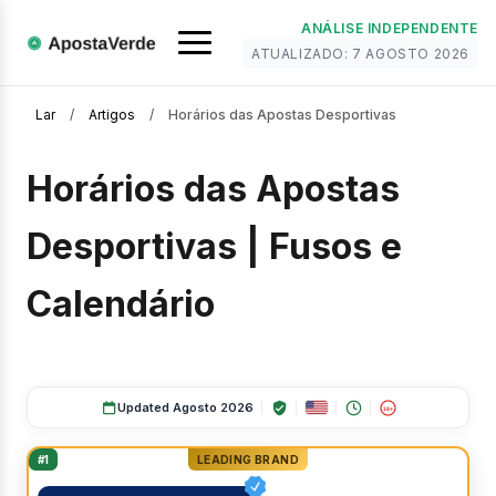
ANÁLISE INDEPENDENTE
ATUALIZADO:
7 AGOSTO 2026
Lar
/
Artigos
/
Horários das Apostas Desportivas
Horários das Apostas
Desportivas | Fusos e
Calendário
Updated Agosto 2026
18+
#1
LEADING BRAND