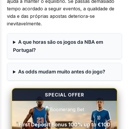
ajuda a manter o equilíbrio. Se passas demasiado
tempo acordado a seguir eventos, a qualidade de
vida e das próprias apostas deteriora-se
inevitavelmente.
A que horas são os jogos da NBA em
Portugal?
As odds mudam muito antes do jogo?
SPECIAL OFFER
First Deposit Bonus 100% up to €100