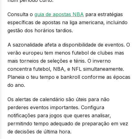
num período curto.
Consulta o
guia de apostas NBA
para estratégias
específicas de apostas na liga americana, incluindo
gestão dos horários tardios.
A sazonalidade afeta a disponibilidade de eventos. O
verão europeu tem menos futebol de clubes mas
mais torneios de seleções e ténis. O inverno
concentra futebol, NBA, e NFL simultaneamente.
Planeia o teu tempo e bankroll conforme as épocas
do ano.
Os alertas de calendário são úteis para não
perderes eventos importantes. Configura
notificações para jogos que queres analisar,
permitindo tempo adequado de preparação em vez
de decisões de última hora.