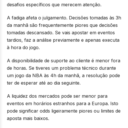
desafios específicos que merecem atenção.
A fadiga afeta o julgamento. Decisões tomadas às 3h
da manhã são frequentemente piores que decisões
tomadas descansado. Se vais apostar em eventos
tardios, faz a análise previamente e apenas executa
à hora do jogo.
A disponibilidade de suporte ao cliente é menor fora
de horas. Se tiveres um problema técnico durante
um jogo da NBA às 4h da manhã, a resolução pode
ter de esperar até ao dia seguinte.
A liquidez dos mercados pode ser menor para
eventos em horários estranhos para a Europa. Isto
pode significar odds ligeiramente piores ou limites de
aposta mais baixos.