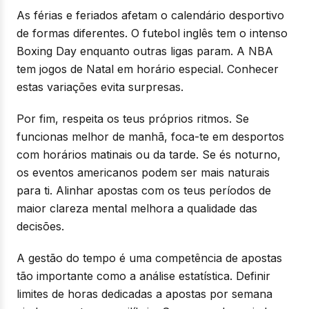
As férias e feriados afetam o calendário desportivo
de formas diferentes. O futebol inglês tem o intenso
Boxing Day enquanto outras ligas param. A NBA
tem jogos de Natal em horário especial. Conhecer
estas variações evita surpresas.
Por fim, respeita os teus próprios ritmos. Se
funcionas melhor de manhã, foca-te em desportos
com horários matinais ou da tarde. Se és noturno,
os eventos americanos podem ser mais naturais
para ti. Alinhar apostas com os teus períodos de
maior clareza mental melhora a qualidade das
decisões.
A gestão do tempo é uma competência de apostas
tão importante como a análise estatística. Definir
limites de horas dedicadas a apostas por semana